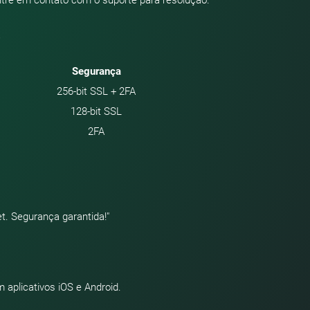
entre em contato com o suporte para resolução.
S
Segurança
256-bit SSL + 2FA
128-bit SSL
2FA
t. Segurança garantida!"
 aplicativos iOS e Android.