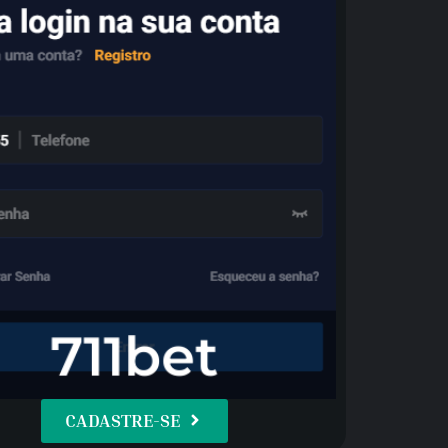
CADASTRE-SE