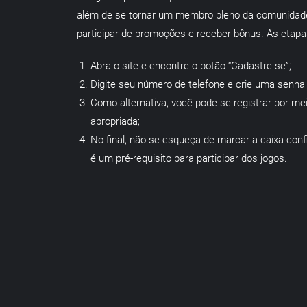
além de se tornar um membro pleno da comunidade d
participar de promoções e receber bônus. As etapas
Abra o site e encontre o botão “Cadastre-se”;
Digite seu número de telefone e crie uma senha 
Como alternativa, você pode se registrar por me
apropriada;
No final, não se esqueça de marcar a caixa con
é um pré-requisito para participar dos jogos.