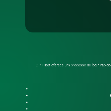
O 711bet oferece um processo de login
rápido