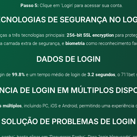
Passo 5:
Clique em 'Login' para acessar sua conta.
ECNOLOGIAS DE SEGURANÇA NO LOG
ças a três tecnologias principais:
256-bit SSL encryption
para proteg
a camada extra de segurança, e
biometria
como reconhecimento faci
DADOS DE LOGIN
gin de
99.8%
e um tempo médio de login de
3.2 segundos
, o 711bet
NCIA DE LOGIN EM MÚLTIPLOS DISP
s múltiplos
, incluindo PC, iOS e Android, permitindo uma experiência
SOLUÇÃO DE PROBLEMAS DE LOGIN