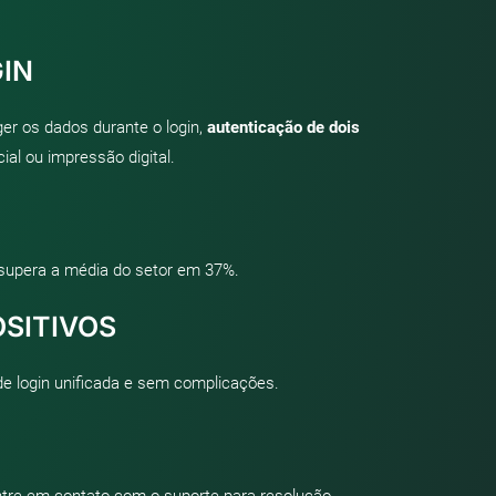
IN
er os dados durante o login,
autenticação de dois
al ou impressão digital.
 supera a média do setor em 37%.
OSITIVOS
 de login unificada e sem complicações.