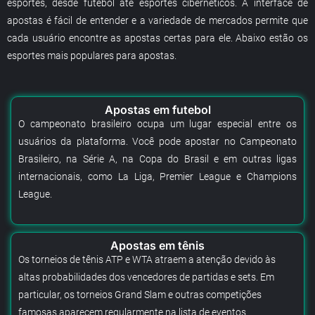
esportes, desde futebol até esportes cibernéticos. A interface de
apostas é fácil de entender e a variedade de mercados permite que
cada usuário encontre as apostas certas para ele. Abaixo estão os
esportes mais populares para apostas.
Apostas em futebol
O campeonato brasileiro ocupa um lugar especial entre os
usuários da plataforma. Você pode apostar no Campeonato
Brasileiro, na Série A, na Copa do Brasil e em outras ligas
internacionais, como La Liga, Premier League e Champions
League.
Apostas em tênis
Os torneios de tênis ATP e WTA atraem a atenção devido às
altas probabilidades dos vencedores de partidas e sets. Em
particular, os torneios Grand Slam e outras competições
famosas aparecem regularmente na lista de eventos