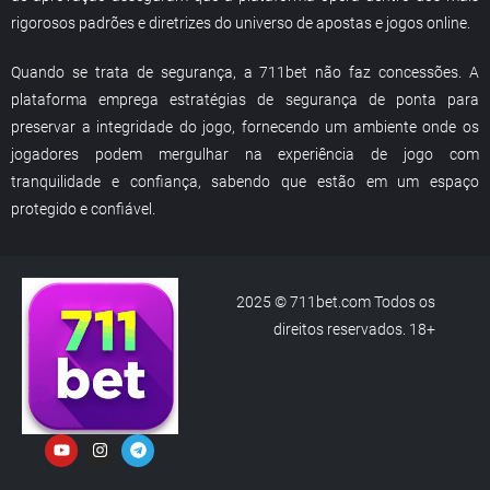
rigorosos padrões e diretrizes do universo de apostas e jogos online.
Quando se trata de segurança, a 711bet não faz concessões. A
plataforma emprega estratégias de segurança de ponta para
preservar a integridade do jogo, fornecendo um ambiente onde os
jogadores podem mergulhar na experiência de jogo com
tranquilidade e confiança, sabendo que estão em um espaço
protegido e confiável.
2025 © 711bet.com Todos os
direitos reservados. 18+